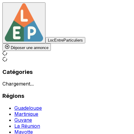
LocEntreParticuliers
Déposer une annonce
Catégories
Chargement...
Régions
Guadeloupe
Martinique
Guyane
La Réunion
Mayotte